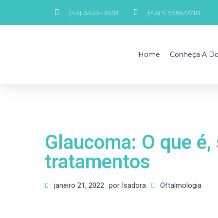
(43) 3423-1808
(43) 9 9956-9718
Home
Conheça A Do
Glaucoma: O que é,
tratamentos
janeiro 21, 2022
por
Isadora
Oftalmologia