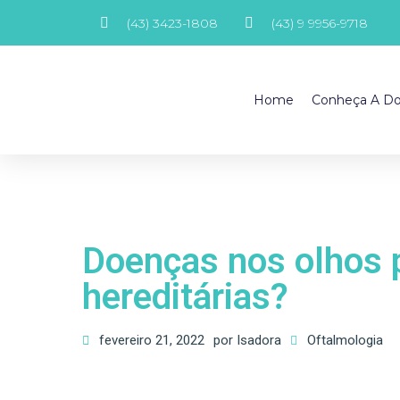
(43) 3423-1808
(43) 9 9956-9718
Home
Conheça A Do
Doenças nos olhos 
hereditárias?
fevereiro 21, 2022
por
Isadora
Oftalmologia