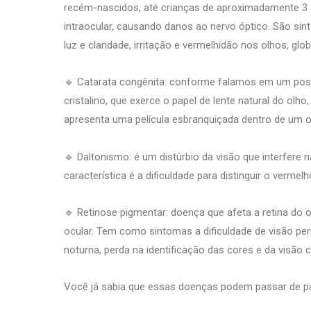
recém-nascidos, até crianças de aproximadamente 3 
intraocular, causando danos ao nervo óptico. São sin
luz e claridade, irritação e vermelhidão nos olhos, g
🔹 Catarata congênita: conforme falamos em um post
cristalino, que exerce o papel de lente natural do olho
apresenta uma película esbranquiçada dentro de um o
🔹 Daltonismo: é um distúrbio da visão que interfere 
característica é a dificuldade para distinguir o vermel
🔹 Retinose pigmentar: doença que afeta a retina do
ocular. Tem como sintomas a dificuldade de visão peri
noturna, perda na identificação das cores e da visão c
Você já sabia que essas doenças podem passar de pai