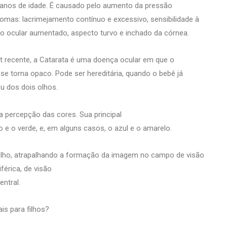
anos de idade. É causado pelo aumento da pressão
tomas: lacrimejamento contínuo e excessivo, sensibilidade à
lobo ocular aumentado, aspecto turvo e inchado da córnea.
 recente, a Catarata é uma doença ocular em que o
, se torna opaco. Pode ser hereditária, quando o bebê já
u dos dois olhos.
na percepção das cores. Sua principal
ho e o verde, e, em alguns casos, o azul e o amarelo.
 olho, atrapalhando a formação da imagem no campo de visão
férica, de visão
entral.
s para filhos?